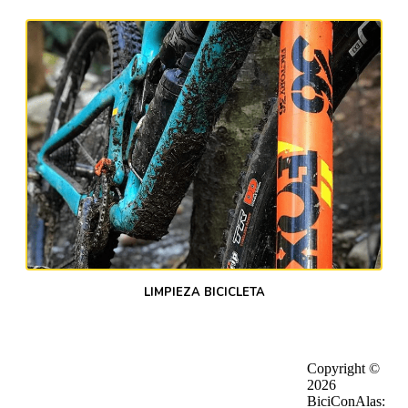
LIMPIEZA BICICLETA
Footer
Copyright ©
·
Política de privacidad
·
Quiénes somos
2026
·
Política de privacidad en RRSS
·
Trabaja con nosotros
BiciConAlas:
·
Aviso lega
·
Preguntas frecuentes