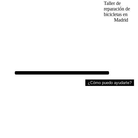
Taller de
·
Política de Cookies
·
Trabajos realizados
reparación de
·
Cursos de mecanica
bicicletas en
·
Contacto
Madrid
¿Cómo puedo ayudarte?
HORARIO
Lunes a Viernes 10:00 a 14:30 y 16:30 a 20:30
Sábados de 10:00 a 14:00
Domingo Cerrado
¿EN QUÉ TE PODEMOS AYUDAR?
– WhatsApp: (+34) 633 708 26
9
– Teléfono: (+34) 633 708 269
– Mail:
info@biciconalas.com