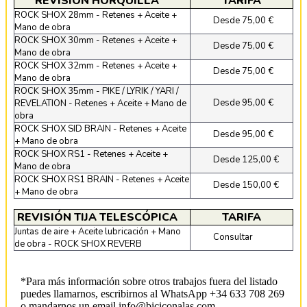
REVISIÓN HORQUILLA
TARIFA
ROCK SHOX 28mm - Retenes + Aceite +
Desde 75,00 €
Mano de obra
ROCK SHOX 30mm - Retenes + Aceite +
Desde 75,00 €
Mano de obra
ROCK SHOX 32mm - Retenes + Aceite +
Desde 75,00 €
Mano de obra
ROCK SHOX 35mm - PIKE / LYRIK / YARI /
Desde 95,00 €
REVELATION - Retenes + Aceite + Mano de
obra
ROCK SHOX SID BRAIN - Retenes + Aceite
Desde 95,00 €
+ Mano de obra
ROCK SHOX RS1 - Retenes + Aceite +
Desde 125,00 €
Mano de obra
ROCK SHOX RS1 BRAIN - Retenes + Aceite
Desde 150,00 €
+ Mano de obra
REVISIÓN TIJA TELESCÓPICA
TARIFA
Juntas de aire + Aceite lubricación + Mano
Consultar
de obra - ROCK SHOX REVERB
*Para más información sobre otros trabajos fuera del listado
puedes llamarnos, escribirnos al WhatsApp +34 633 708 269
o mandarnos un email
info@biciconalas.com
.