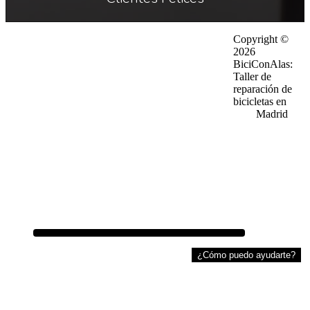
Footer
Copyright ©
·
Política de privacidad
·
Quiénes somos
2026
·
Política de privacidad en RRSS
·
Trabaja con nosotros
BiciConAlas:
·
Aviso lega
·
Preguntas frecuentes
Taller de
·
Política de Cookies
·
Trabajos realizados
reparación de
·
Cursos de mecanica
bicicletas en
·
Contacto
Madrid
¿Cómo puedo ayudarte?
HORARIO
Lunes a Viernes 10:00 a 14:30 y 16:30 a 20:30
Sábados de 10:00 a 14:00
Domingo Cerrado