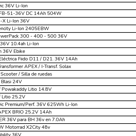
ic 36V Li-Ion
BH FB-51-36V DC 14Ah 504W
-X Li-Ion 36V
encity Li-Ion 2405EBW
PowerPack 300 - 400 - 500 36V
 36V 10.4ah Li-Ion
um 36V Ebike
 Eléctrica Fiido D11 / D21. 36V 14Ah
ransformer APEX / I-Transf. Solax
Scooter / Silla de ruedas
i Blasi 24V
lf Powakaddy Litio 14.8V
 Litio 25.2V
wic Premium/Perf. 36V 625Wh Li-Ion
r APEX BRIO 25.2V 14Ah
ER 36V para BH 36v en 7.0Ah
MW Motorrad X2City 48v
bility 36V