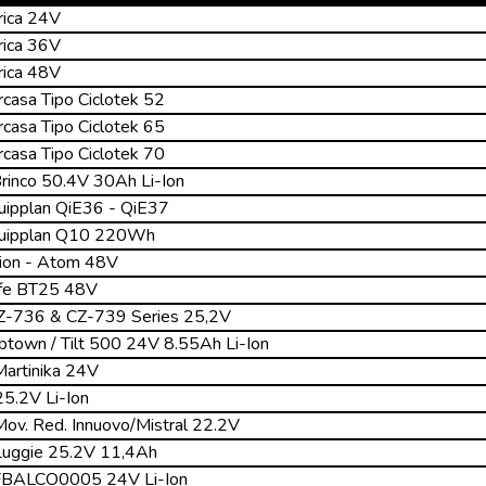
rica 24V
rica 36V
rica 48V
casa Tipo Ciclotek 52
casa Tipo Ciclotek 65
casa Tipo Ciclotek 70
Brinco 50.4V 30Ah Li-Ion
uipplan QiE36 - QiE37
 Quipplan Q10 220Wh
tion - Atom 48V
ife BT25 48V
CZ-736 & CZ-739 Series 25,2V
ptown / Tilt 500 24V 8.55Ah Li-Ion
Martinika 24V
5.2V Li-Ion
Mov. Red. Innuovo/Mistral 22.2V
 Luggie 25.2V 11,4Ah
 FBALCO0005 24V Li-Ion