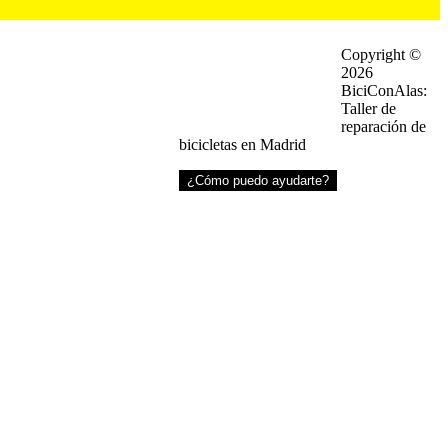
¿EN QUÉ TE PODEMOS AYUDAR?
Copyright ©
2026
30 a 20:30
– WhatsApp: (+34) 633 708 26
9
BiciConAlas:
– Teléfono: (+34) 633 708 269
Taller de
– Mail:
info@biciconalas.com
reparación de
bicicletas en Madrid
¿Cómo puedo ayudarte?