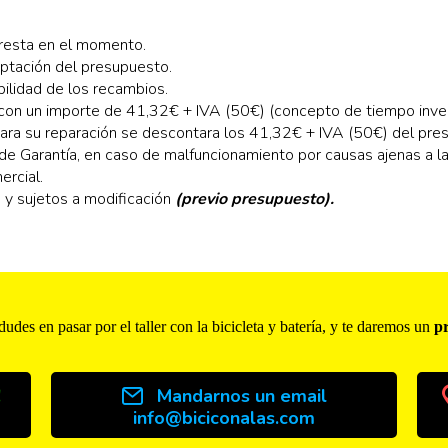
presta en el momento.
ptación del presupuesto.
ilidad de los recambios.
con un importe de 41,32€ + IVA (50€) (concepto de tiempo inverti
para su reparación se descontara los 41,32€ + IVA (50€) del pre
e Garantía, en caso de malfuncionamiento por causas ajenas a la
ercial.
s y sujetos a modificación
(previo presupuesto).
 dudes en pasar por el taller con la bicicleta y batería, y te daremos un
p
!
Mandarnos un email
info@biciconalas.com