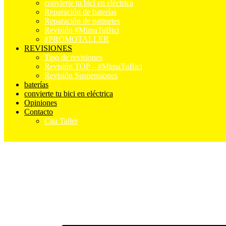
convierte tu bici en eléctrica
Reparación de baterías
Reparación de patinetes
Revisión #MimaTuBici
#PROMOTALLER
REVISIONES
Tipo de revisiones
Revisión TOP – #MimaTuBici
Revisión Suspensiones
baterías
convierte tu bici en eléctrica
Opiniones
Contacto
Cita Taller