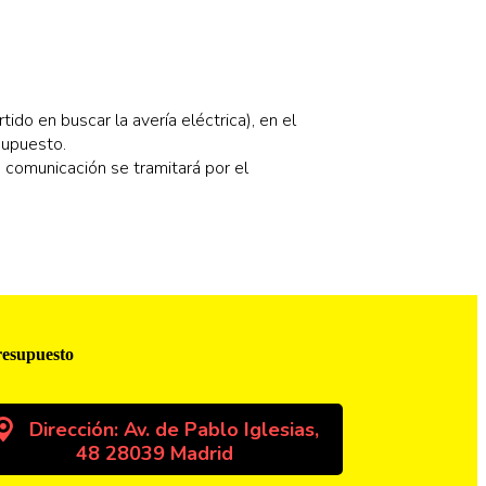
do en buscar la avería eléctrica), en el
supuesto.
 comunicación se tramitará por el
resupuesto
Dirección: Av. de Pablo Iglesias,
48 28039 Madrid