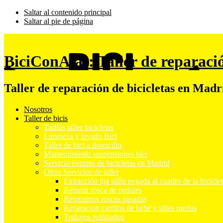
Saltar al contenido principal
Saltar al pie de página
BiciConAlas: Taller de reparaci
Taller de reparación de bicicletas en Madr
Nosotros
Taller de bicis
Tarifas taller bicicletas
Limpieza y lavado Bici
Taller de bici a domicilio
Mantenimiento suspensiones bici
Servicio express de bicicletas en Madrid
Otros Servicios de taller
Extracción tija sillín pegada al cuadro de la bicicle
Reparar rosca de pedales
Reparamos roscas pasadas
Reparacion carritos de bebé y sillas ruedas
Trabajos realizados