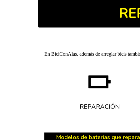
RE
En BiciConAlas, además de arreglar bicis también
REPARACIÓN
Modelos de baterías que repar