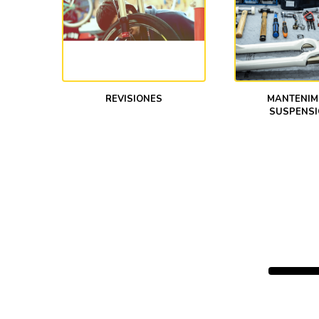
MANTENIM
REVISIONES
SUSPENSI
Footer
·
Política de privacidad
·
Quiénes somos
·
Política de privacidad en RRSS
·
Trabaja con nosotros
·
Aviso lega
·
Preguntas frecuentes
·
Política de Cookies
·
Trabajos realizados
·
Cursos de mecanica
·
Contacto