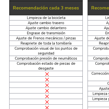
Recomendación cada 3 meses
Recome
Limpieza de la bicicleta
Li
Ajuste cambio trasero
A
Ajuste cambio delantero
Aj
Engrase de transmisión
En
Ajuste de Frenos mecánicos / pinzas
Ajuste d
Reapriete de toda la tornillería
Reapri
Comprobación visual de los puntos de
Comprobac
seguridad
Comprobación presión de neumáticos
Comproba
Comprobación estado de piezas de
Comprob
desgaste
Corrección
Ajust
Limpieza 
Limpieza 