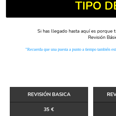
TIPO D
Si has llegado hasta aquí es porque ti
Revisión Bás
"Recuerda que una puesta a punto a tiempo también está
REVISIÓN BASICA
REV
35 €