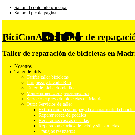
Saltar al contenido principal
Saltar al pie de página
BiciConAlas: Taller de reparaci
Taller de reparación de bicicletas en Madr
Nosotros
Taller de bicis
Tarifas taller bicicletas
Limpieza y lavado Bici
Taller de bici a domicilio
Mantenimiento suspensiones bici
Servicio express de bicicletas en Madrid
Otros Servicios de taller
Extracción tija sillín pegada al cuadro de la bicicle
Reparar rosca de pedales
Reparamos roscas pasadas
Reparacion carritos de bebé y sillas ruedas
Trabajos realizados