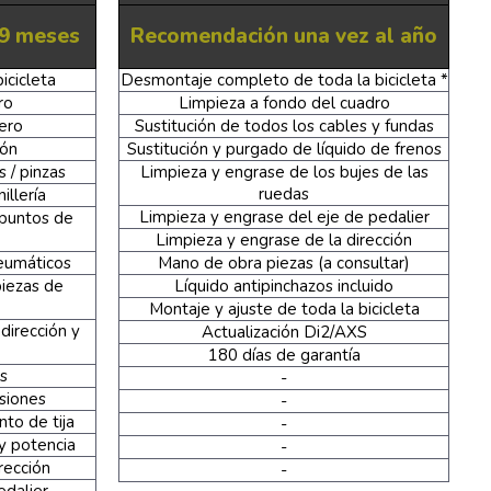
9 meses
Recomendación una vez al año
icicleta
Desmontaje completo de toda la bicicleta *
ro
Limpieza a fondo del cuadro
ero
Sustitución de todos los cables y fundas
ión
Sustitución y purgado de líquido de frenos
 / pinzas
Limpieza y engrase de los bujes de las
ruedas
illería
Limpieza y engrase del eje de pedalier
 puntos de
Limpieza y engrase de la dirección
eumáticos
Mano de obra piezas (a consultar)
iezas de
Líquido antipinchazos incluido
Montaje y ajuste de toda la bicicleta
dirección y
Actualización Di2/AXS
180 días de garantía
s
-
siones
-
to de tija
-
y potencia
-
rección
-