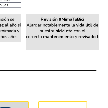
edalier
bujes
isión se
Revisión #MimaTuBici
z al año si
Alargar notablemente la
vida útil
de
a mimada y
nuestra
bicicleta
con el
hos años.
correcto
mantenimiento
y
revisado
frecu