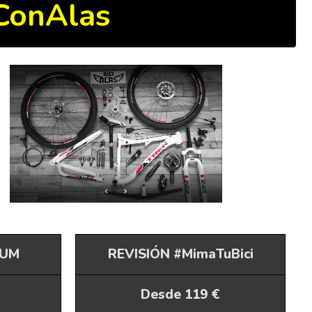
ConAlas
IUM
REVISIÓN #MimaTuBici
Desde 119 €