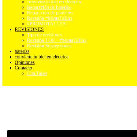
convierte tu bici en eléctrica
Reparación de baterías
Reparación de patinetes
Revisión #MimaTuBici
#PROMOTALLER
REVISIONES
Tipo de revisiones
Revisión TOP – #MimaTuBici
Revisión Suspensiones
baterías
convierte tu bici en eléctrica
Opiniones
Contacto
Cita Taller