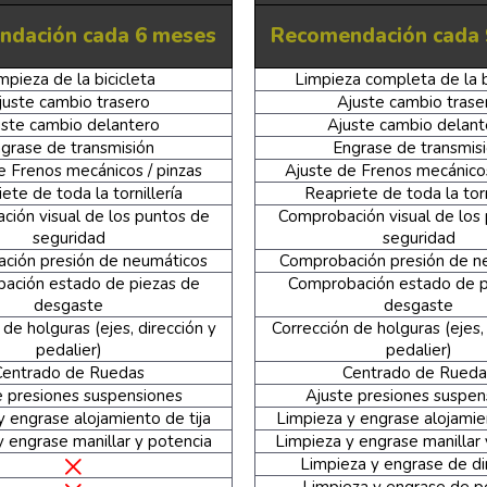
ndación cada 6 meses
Recomendación cada 
mpieza de la bicicleta
Limpieza completa de la b
juste cambio trasero
Ajuste cambio trase
uste cambio delantero
Ajuste cambio delant
grase de transmisión
Engrase de transmis
e Frenos mecánicos / pinzas
Ajuste de Frenos mecánicos
ete de toda la tornillería
Reapriete de toda la torn
ión visual de los puntos de
Comprobación visual de los
seguridad
seguridad
ción presión de neumáticos
Comprobación presión de n
ación estado de piezas de
Comprobación estado de p
desgaste
desgaste
 de holguras (ejes, dirección y
Corrección de holguras (ejes, 
pedalier)
pedalier)
Centrado de Ruedas
Centrado de Rueda
e presiones suspensiones
Ajuste presiones suspen
y engrase alojamiento de tija
Limpieza y engrase alojamien
y engrase manillar y potencia
Limpieza y engrase manillar 
Limpieza y engrase de di