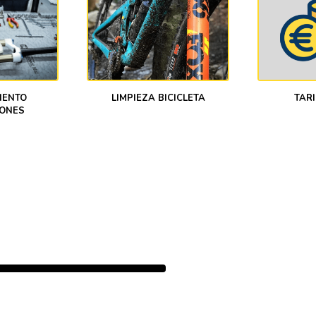
IENTO
TARI
LIMPIEZA BICICLETA
ONES
HORARIO
Lunes a Viernes 10:00 a 14:30 y 16:
Sábados de 10:00 a 14:00
Domingo Cerrado
¡SÍGUENOS!