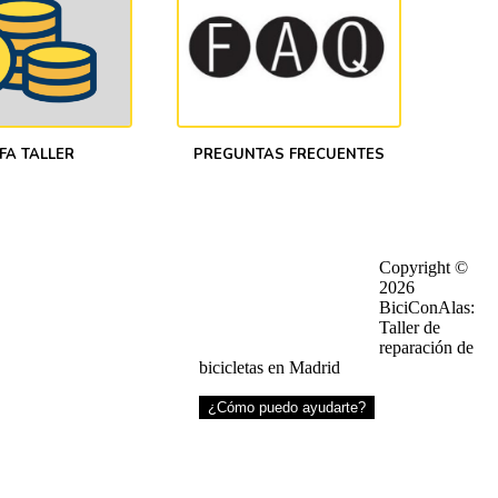
FA TALLER
PREGUNTAS FRECUENTES
¿EN QUÉ TE PODEMOS AYUDAR?
Copyright ©
2026
30 a 20:30
– WhatsApp: (+34) 633 708 26
9
BiciConAlas:
– Teléfono: (+34) 633 708 269
Taller de
– Mail:
info@biciconalas.com
reparación de
bicicletas en Madrid
¿Cómo puedo ayudarte?