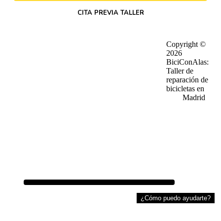
CITA PREVIA TALLER
Footer
Copyright ©
·
Política de privacidad
·
Quiénes somos
2026
·
Política de privacidad en RRSS
·
Trabaja con nosotros
BiciConAlas:
·
Aviso lega
·
Preguntas frecuentes
Taller de
·
Política de Cookies
·
Trabajos realizados
reparación de
·
Cursos de mecanica
bicicletas en
·
Contacto
Madrid
¿Cómo puedo ayudarte?
HORARIO
Lunes a Viernes 10:00 a 14:30 y 16:30 a 20:30