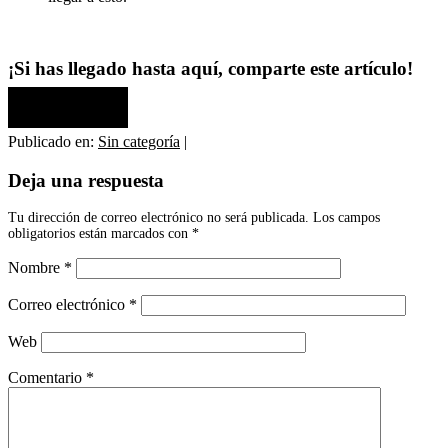
¡Si has llegado hasta aquí, comparte este artículo!
Compartir
Compartir
Compartir
Compartir
Compartir
X
Facebook
LinkedIn
Email
WhatsApp
en
en
en
en
en
(Twitter)
Publicado en:
Sin categoría
|
Interacciones
Deja una respuesta
con
Tu dirección de correo electrónico no será publicada.
Los campos
los
obligatorios están marcados con
*
lectores
Nombre
*
Correo electrónico
*
Web
Comentario
*