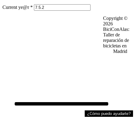
Current ye@r
*
Footer
Copyright ©
·
Política de privacidad
·
Quiénes somos
2026
·
Política de privacidad en RRSS
·
Trabaja con nosotros
BiciConAlas:
·
Aviso lega
·
Preguntas frecuentes
Taller de
·
Política de Cookies
·
Trabajos realizados
reparación de
·
Cursos de mecanica
bicicletas en
·
Contacto
Madrid
¿Cómo puedo ayudarte?
HORARIO
Lunes a Viernes 10:00 a 14:30 y 16:30 a 20:30
Sábados de 10:00 a 14:00
Domingo Cerrado